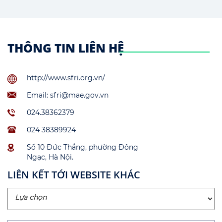
THÔNG TIN LIÊN HỆ
http://www.sfri.org.vn/
Email: sfri@mae.gov.vn
024.38362379
024 38389924
Số 10 Đức Thắng, phường Đông
Ngạc, Hà Nội.
LIÊN KẾT TỚI WEBSITE KHÁC