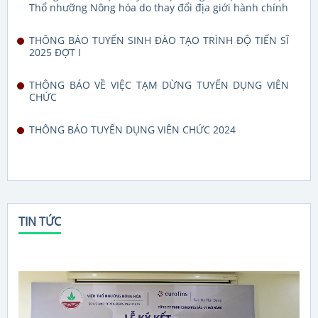
Thổ nhưỡng Nông hóa do thay đổi địa giới hành chính
THÔNG BÁO TUYỂN SINH ĐÀO TẠO TRÌNH ĐỘ TIẾN SĨ
2025 ĐỢT I
THÔNG BÁO VỀ VIỆC TẠM DỪNG TUYỂN DỤNG VIÊN
CHỨC
THÔNG BÁO TUYỂN DỤNG VIÊN CHỨC 2024
TIN TỨC