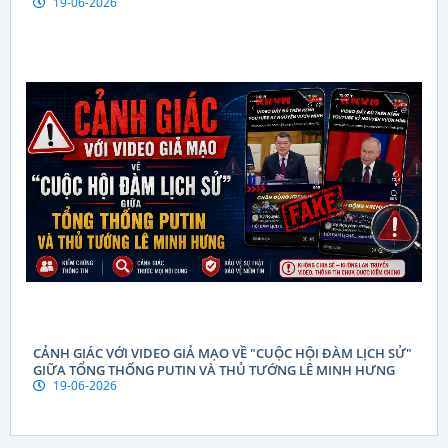
19-06-2026
CẢNH GIÁC VỚI VIDEO GIẢ MẠO VỀ "CUỘC HỘI ĐÀM LỊCH SỬ"
GIỮA TỔNG THỐNG PUTIN VÀ THỦ TƯỚNG LÊ MINH HƯNG
19-06-2026