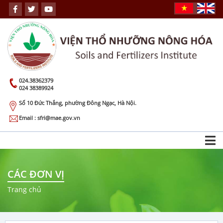
024.38362379
024 38389924
Số 10 Đức Thắng, phường Đông Ngạc, Hà Nội.
Email : sfri@mae.gov.vn
CÁC ĐƠN VỊ
Trang chủ