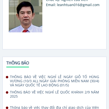
Email: leanhtuan016@gmail.com
THÔNG BÁO
THÔNG BÁO VỀ VIỆC NGHỈ LỄ NGÀY GIỖ TỔ HÙNG
VƯƠNG (10/3 AL), NGÀY GIẢI PHÓNG MIỀN NAM (30/4)
VÀ NGÀY QUỐC TẾ LAO ĐỘNG (01/5)
THÔNG BÁO VỀ VIỆC NGHỈ LỄ QUỐC KHÁNH 2/9 NĂM
2025
Thông báo về việc thay đổi địa chỉ giao dịch của Viện