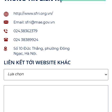
http://www.sfri.org.vn/
Email: sfri@mae.gov.vn
024.38362379
024 38389924
Số 10 Đức Thắng, phường Đông
Ngạc, Hà Nội.
LIÊN KẾT TỚI WEBSITE KHÁC