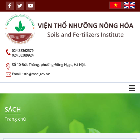
024.38362379
024 38389924
Số 10 Đức Thắng, phường Đông Ngạc, Hà Nội.
Email : sfri@mae.gov.vn
SÁCH
Trang chủ