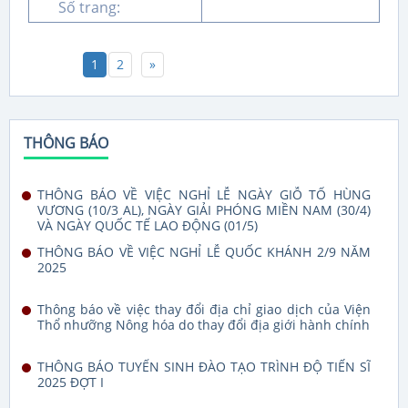
Số trang:
1
2
»
THÔNG BÁO
THÔNG BÁO VỀ VIỆC NGHỈ LỄ NGÀY GIỖ TỔ HÙNG
VƯƠNG (10/3 AL), NGÀY GIẢI PHÓNG MIỀN NAM (30/4)
VÀ NGÀY QUỐC TẾ LAO ĐỘNG (01/5)
THÔNG BÁO VỀ VIỆC NGHỈ LỄ QUỐC KHÁNH 2/9 NĂM
2025
Thông báo về việc thay đổi địa chỉ giao dịch của Viện
Thổ nhưỡng Nông hóa do thay đổi địa giới hành chính
THÔNG BÁO TUYỂN SINH ĐÀO TẠO TRÌNH ĐỘ TIẾN SĨ
2025 ĐỢT I