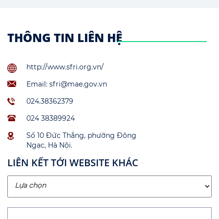
THÔNG TIN LIÊN HỆ
http://www.sfri.org.vn/
Email: sfri@mae.gov.vn
024.38362379
024 38389924
Số 10 Đức Thắng, phường Đông
Ngạc, Hà Nội.
LIÊN KẾT TỚI WEBSITE KHÁC