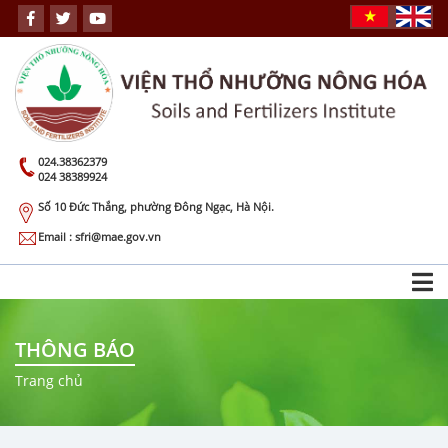
024.38362379
024 38389924
Số 10 Đức Thắng, phường Đông Ngạc, Hà Nội.
Email : sfri@mae.gov.vn
THÔNG BÁO
Trang chủ