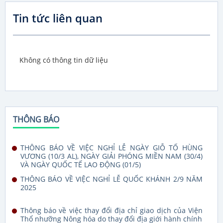
Tin tức liên quan
Không có thông tin dữ liệu
THÔNG BÁO
THÔNG BÁO VỀ VIỆC NGHỈ LỄ NGÀY GIỖ TỔ HÙNG
VƯƠNG (10/3 AL), NGÀY GIẢI PHÓNG MIỀN NAM (30/4)
VÀ NGÀY QUỐC TẾ LAO ĐỘNG (01/5)
THÔNG BÁO VỀ VIỆC NGHỈ LỄ QUỐC KHÁNH 2/9 NĂM
2025
Thông báo về việc thay đổi địa chỉ giao dịch của Viện
Thổ nhưỡng Nông hóa do thay đổi địa giới hành chính