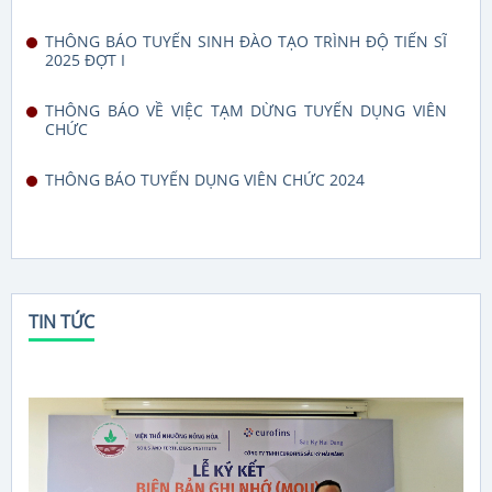
THÔNG BÁO TUYỂN SINH ĐÀO TẠO TRÌNH ĐỘ TIẾN SĨ
2025 ĐỢT I
THÔNG BÁO VỀ VIỆC TẠM DỪNG TUYỂN DỤNG VIÊN
CHỨC
THÔNG BÁO TUYỂN DỤNG VIÊN CHỨC 2024
TIN TỨC