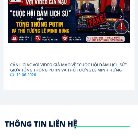
CẢNH GIÁC VỚI VIDEO GIẢ MẠO VỀ "CUỘC HỘI ĐÀM LỊCH SỬ"
GIỮA TỔNG THỐNG PUTIN VÀ THỦ TƯỚNG LÊ MINH HƯNG
19-06-2026
THÔNG TIN LIÊN HỆ