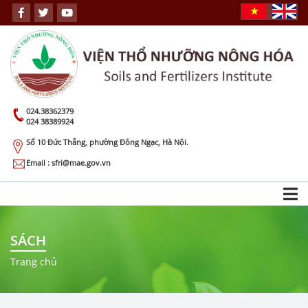
024.38362379
024 38389924
Số 10 Đức Thắng, phường Đông Ngạc, Hà Nội.
Email : sfri@mae.gov.vn
SÁCH
Trang chủ