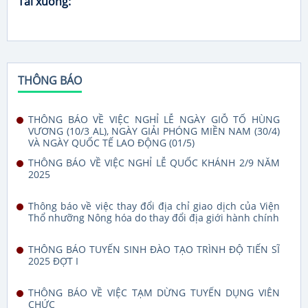
Tải xuống:
THÔNG BÁO
THÔNG BÁO VỀ VIỆC NGHỈ LỄ NGÀY GIỖ TỔ HÙNG
VƯƠNG (10/3 AL), NGÀY GIẢI PHÓNG MIỀN NAM (30/4)
VÀ NGÀY QUỐC TẾ LAO ĐỘNG (01/5)
THÔNG BÁO VỀ VIỆC NGHỈ LỄ QUỐC KHÁNH 2/9 NĂM
2025
Thông báo về việc thay đổi địa chỉ giao dịch của Viện
Thổ nhưỡng Nông hóa do thay đổi địa giới hành chính
THÔNG BÁO TUYỂN SINH ĐÀO TẠO TRÌNH ĐỘ TIẾN SĨ
2025 ĐỢT I
THÔNG BÁO VỀ VIỆC TẠM DỪNG TUYỂN DỤNG VIÊN
CHỨC