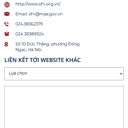
http://www.sfri.org.vn/
Email: sfri@mae.gov.vn
024.38362379
024 38389924
Số 10 Đức Thắng, phường Đông
Ngạc, Hà Nội.
LIÊN KẾT TỚI WEBSITE KHÁC