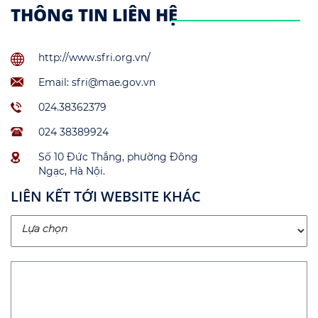
THÔNG TIN LIÊN HỆ
http://www.sfri.org.vn/
Email: sfri@mae.gov.vn
024.38362379
024 38389924
Số 10 Đức Thắng, phường Đông
Ngạc, Hà Nội.
LIÊN KẾT TỚI WEBSITE KHÁC