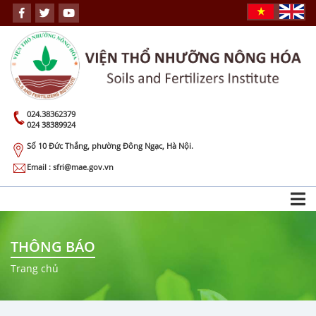
024.38362379
024 38389924
Số 10 Đức Thắng, phường Đông Ngạc, Hà Nội.
Email : sfri@mae.gov.vn
THÔNG BÁO
Trang chủ