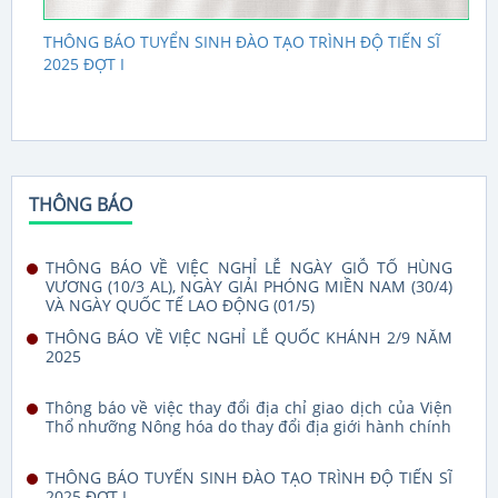
THÔNG BÁO TUYỂN SINH ĐÀO TẠO TRÌNH ĐỘ TIẾN SĨ
2025 ĐỢT I
THÔNG BÁO
THÔNG BÁO VỀ VIỆC NGHỈ LỄ NGÀY GIỖ TỔ HÙNG
VƯƠNG (10/3 AL), NGÀY GIẢI PHÓNG MIỀN NAM (30/4)
VÀ NGÀY QUỐC TẾ LAO ĐỘNG (01/5)
THÔNG BÁO VỀ VIỆC NGHỈ LỄ QUỐC KHÁNH 2/9 NĂM
2025
Thông báo về việc thay đổi địa chỉ giao dịch của Viện
Thổ nhưỡng Nông hóa do thay đổi địa giới hành chính
THÔNG BÁO TUYỂN SINH ĐÀO TẠO TRÌNH ĐỘ TIẾN SĨ
2025 ĐỢT I