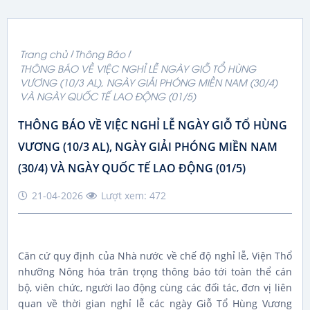
Trang chủ
Thông Báo
THÔNG BÁO VỀ VIỆC NGHỈ LỄ NGÀY GIỖ TỔ HÙNG
VƯƠNG (10/3 AL), NGÀY GIẢI PHÓNG MIỀN NAM (30/4)
VÀ NGÀY QUỐC TẾ LAO ĐỘNG (01/5)
THÔNG BÁO VỀ VIỆC NGHỈ LỄ NGÀY GIỖ TỔ HÙNG
VƯƠNG (10/3 AL), NGÀY GIẢI PHÓNG MIỀN NAM
(30/4) VÀ NGÀY QUỐC TẾ LAO ĐỘNG (01/5)
21-04-2026
Lượt xem: 472
Căn cứ quy định của Nhà nước về chế độ nghỉ lễ, Viện Thổ
nhưỡng Nông hóa trân trọng thông báo tới toàn thể cán
bộ, viên chức, người lao động cùng các đối tác, đơn vị liên
quan về thời gian nghỉ lễ các ngày Giỗ Tổ Hùng Vương