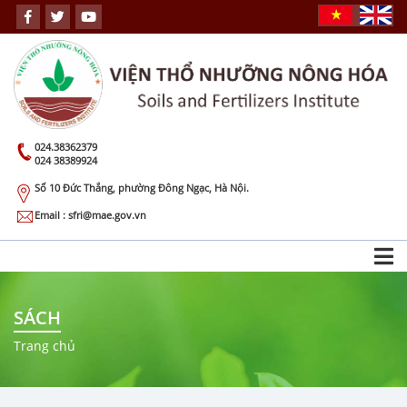
024.38362379
024 38389924
Số 10 Đức Thắng, phường Đông Ngạc, Hà Nội.
Email : sfri@mae.gov.vn
SÁCH
Trang chủ