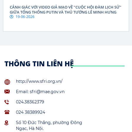
CẢNH GIÁC VỚI VIDEO GIẢ MẠO VỀ "CUỘC HỘI ĐÀM LỊCH SỬ"
GIỮA TỔNG THỐNG PUTIN VÀ THỦ TƯỚNG LÊ MINH HƯNG
19-06-2026
THÔNG TIN LIÊN HỆ
http://www.sfri.org.vn/
Email: sfri@mae.gov.vn
024.38362379
024 38389924
Số 10 Đức Thắng, phường Đông
Ngạc, Hà Nội.