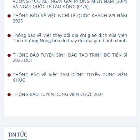
VƯƠNG (10/3 AL), NGÀY GIẢI PHÓNG MIỀN NAM (30/4)
VÀ NGÀY QUỐC TẾ LAO ĐỘNG (01/5)
THÔNG BÁO VỀ VIỆC NGHỈ LỄ QUỐC KHÁNH 2/9 NĂM
2025
Thông báo về việc thay đổi địa chỉ giao dịch của Viện
Thổ nhưỡng Nông hóa do thay đổi địa giới hành chính
THÔNG BÁO TUYỂN SINH ĐÀO TẠO TRÌNH ĐỘ TIẾN SĨ
2025 ĐỢT I
THÔNG BÁO VỀ VIỆC TẠM DỪNG TUYỂN DỤNG VIÊN
CHỨC
THÔNG BÁO TUYỂN DỤNG VIÊN CHỨC 2024
TIN TỨC