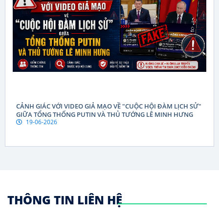
CẢNH GIÁC VỚI VIDEO GIẢ MẠO VỀ "CUỘC HỘI ĐÀM LỊCH SỬ"
GIỮA TỔNG THỐNG PUTIN VÀ THỦ TƯỚNG LÊ MINH HƯNG
19-06-2026
THÔNG TIN LIÊN HỆ