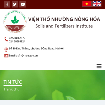
024.38362379
024 38389924
Số 10 Đức Thắng, phường Đông Ngạc, Hà Nội.
Email : sfri@mae.gov.vn
TIN TỨC
Trang chủ