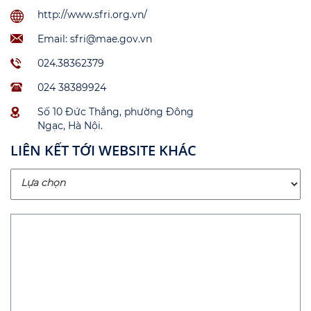
http://www.sfri.org.vn/
Email: sfri@mae.gov.vn
024.38362379
024 38389924
Số 10 Đức Thắng, phường Đông
Ngạc, Hà Nội.
LIÊN KẾT TỚI WEBSITE KHÁC