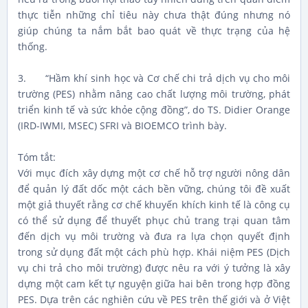
thực tiễn những chỉ tiêu này chưa thật đúng nhưng nó
giúp chúng ta nắm bắt bao quát về thực trạng của hệ
thống.
3. “Hầm khí sinh học và Cơ chế chi trả dịch vụ cho môi
trường (PES) nhằm nâng cao chất lượng môi trường, phát
triển kinh tế và sức khỏe cộng đồng”, do TS. Didier Orange
(IRD-IWMI, MSEC) SFRI và BIOEMCO trình bày.
Tóm tắt:
Với mục đích xây dựng một cơ chế hỗ trợ người nông dân
để quản lý đất dốc một cách bền vững, chúng tôi đề xuất
một giả thuyết rằng cơ chế khuyến khích kinh tế là công cụ
có thể sử dụng để thuyết phục chủ trang trại quan tâm
đến dịch vụ môi trường và đưa ra lựa chọn quyết định
trong sử dụng đất một cách phù hợp. Khái niệm PES (Dịch
vụ chi trả cho môi trường) được nêu ra với ý tưởng là xây
dựng một cam kết tự nguyện giữa hai bên trong hợp đồng
PES. Dựa trên các nghiên cứu về PES trên thế giới và ở Việt