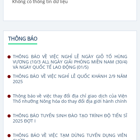
Không có thông tin dữ liệu
THÔNG BÁO
THÔNG BÁO VỀ VIỆC NGHỈ LỄ NGÀY GIỖ TỔ HÙNG
VƯƠNG (10/3 AL), NGÀY GIẢI PHÓNG MIỀN NAM (30/4)
VÀ NGÀY QUỐC TẾ LAO ĐỘNG (01/5)
THÔNG BÁO VỀ VIỆC NGHỈ LỄ QUỐC KHÁNH 2/9 NĂM
2025
Thông báo về việc thay đổi địa chỉ giao dịch của Viện
Thổ nhưỡng Nông hóa do thay đổi địa giới hành chính
THÔNG BÁO TUYỂN SINH ĐÀO TẠO TRÌNH ĐỘ TIẾN SĨ
2025 ĐỢT I
THÔNG BÁO VỀ VIỆC TẠM DỪNG TUYỂN DỤNG VIÊN