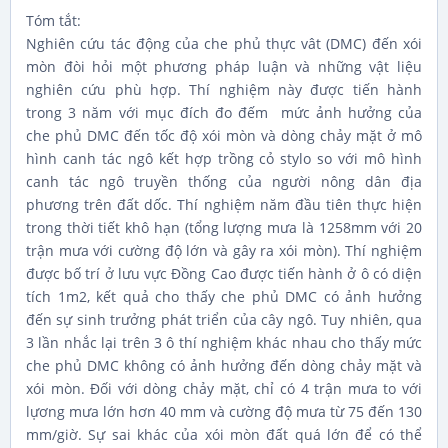
Tóm tắt:
Nghiên cứu tác động của che phủ thực vât (DMC) đến xói
mòn đòi hỏi một phương pháp luận và những vật liệu
nghiên cứu phù hợp. Thí nghiệm này được tiến hành
trong 3 năm với mục đích đo đếm mức ảnh hưởng của
che phủ DMC đến tốc độ xói mòn và dòng chảy mặt ở mô
hình canh tác ngô kết hợp trồng cỏ stylo so với mô hình
canh tác ngô truyền thống của người nông dân địa
phương trên đất dốc. Thí nghiệm năm đầu tiên thực hiện
trong thời tiết khô hạn (tổng lượng mưa là 1258mm với 20
trận mưa với cường độ lớn và gây ra xói mòn). Thí nghiệm
được bố trí ở lưu vực Đồng Cao được tiến hành ở ô có diện
tích 1m2, kết quả cho thấy che phủ DMC có ảnh hưởng
đến sự sinh trưởng phát triển của cây ngô. Tuy nhiên, qua
3 lần nhắc lại trên 3 ô thí nghiệm khác nhau cho thấy mức
che phủ DMC không có ảnh hưởng đến dòng chảy mặt và
xói mòn. Đối với dòng chảy mặt, chỉ có 4 trận mưa to với
lựơng mưa lớn hơn 40 mm và cường độ mưa từ 75 đến 130
mm/giờ. Sự sai khác của xói mòn đất quá lớn để có thể