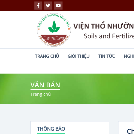
TRANG CHỦ
GIỚI THIỆU
TIN TỨC
NGH
VĂN BẢN
Trang chủ
THÔNG BÁO
Ch