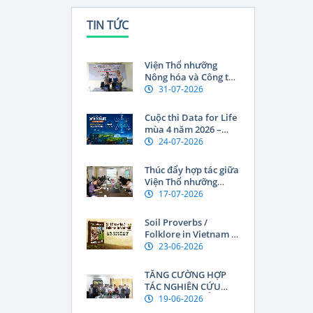
TIN TỨC
Viện Thổ nhưỡng
Nông hóa và Công ty
TNHH Eurofins Sắc Ký
31-07-2026
Hải Đăng tăng cường
hợp tác trong nghiên
Cuộc thi Data for Life
cứu khoa học và
mùa 4 năm 2026 –
chuyển giao công
Thúc đẩy đổi mới
24-07-2026
nghệ
sáng tạo từ dữ liệu và
công nghệ
Thúc đẩy hợp tác giữa
Viện Thổ nhưỡng
Nông hóa và Cục
17-07-2026
Quản lý và Phát triển
đất đai, Bộ Nông
Soil Proverbs /
nghiệp và Môi trường
Folklore in Vietnam –
CHDCND Lào
Đưa tri thức nông
23-06-2026
dân Việt Nam vào
diễn đàn khoa học
TĂNG CƯỜNG HỢP
thế giới
TÁC NGHIÊN CỨU
GIỮA VIỆN THỔ
19-06-2026
NHƯỠNG NÔNG HÓA