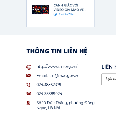
VÀ NGF KOREA, INC.
CẢNH GIÁC VỚI
VIDEO GIẢ MẠO VỀ
"CUỘC HỘI ĐÀM LỊCH
19-06-2026
SỬ" GIỮA TỔNG
THỐNG PUTIN VÀ
THỦ TƯỚNG LÊ MINH
HƯNG
THÔNG TIN LIÊN HỆ
LIÊN 
http://www.sfri.org.vn/
Email: sfri@mae.gov.vn
024.38362379
024 38389924
Số 10 Đức Thắng, phường Đông
Ngạc, Hà Nội.