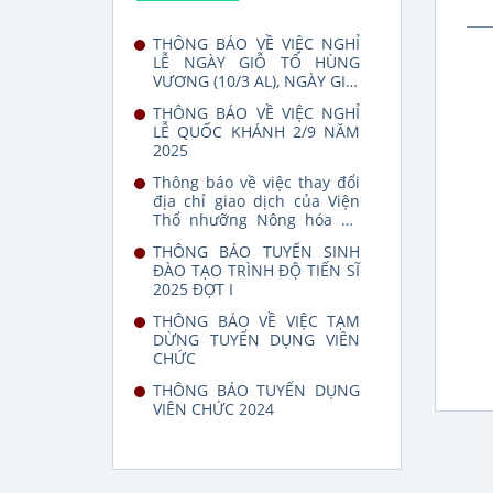
THÔNG BÁO VỀ VIỆC NGHỈ
LỄ NGÀY GIỖ TỔ HÙNG
VƯƠNG (10/3 AL), NGÀY GIẢI
PHÓNG MIỀN NAM (30/4)
THÔNG BÁO VỀ VIỆC NGHỈ
VÀ NGÀY QUỐC TẾ LAO
LỄ QUỐC KHÁNH 2/9 NĂM
ĐỘNG (01/5)
2025
Thông báo về việc thay đổi
địa chỉ giao dịch của Viện
Thổ nhưỡng Nông hóa do
thay đổi địa giới hành
THÔNG BÁO TUYỂN SINH
chính
ĐÀO TẠO TRÌNH ĐỘ TIẾN SĨ
2025 ĐỢT I
THÔNG BÁO VỀ VIỆC TẠM
DỪNG TUYỂN DỤNG VIÊN
CHỨC
THÔNG BÁO TUYỂN DỤNG
VIÊN CHỨC 2024