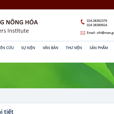
024.38362379
024 38389924
Email : sfri@mae.g
IÊN CỨU
SỰ KIỆN
VĂN BẢN
THƯ VIỆN
SẢN PHẨM
i tiết