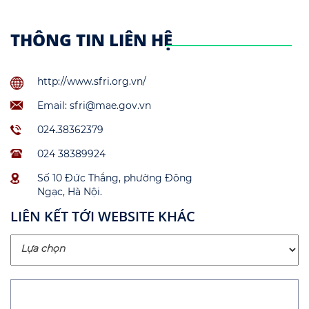
THÔNG TIN LIÊN HỆ
http://www.sfri.org.vn/
Email: sfri@mae.gov.vn
024.38362379
024 38389924
Số 10 Đức Thắng, phường Đông
Ngạc, Hà Nội.
LIÊN KẾT TỚI WEBSITE KHÁC