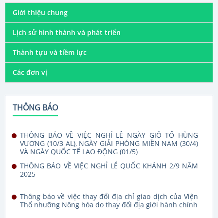
Giới thiệu chung
Lịch sử hình thành và phát triển
Thành tựu và tiềm lực
Các đơn vị
THÔNG BÁO
THÔNG BÁO VỀ VIỆC NGHỈ LỄ NGÀY GIỖ TỔ HÙNG
VƯƠNG (10/3 AL), NGÀY GIẢI PHÓNG MIỀN NAM (30/4)
VÀ NGÀY QUỐC TẾ LAO ĐỘNG (01/5)
THÔNG BÁO VỀ VIỆC NGHỈ LỄ QUỐC KHÁNH 2/9 NĂM
2025
Thông báo về việc thay đổi địa chỉ giao dịch của Viện
Thổ nhưỡng Nông hóa do thay đổi địa giới hành chính