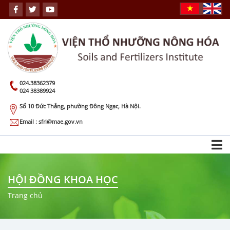
024.38362379
024 38389924
Số 10 Đức Thắng, phường Đông Ngạc, Hà Nội.
Email : sfri@mae.gov.vn
HỘI ĐỒNG KHOA HỌC
Trang chủ