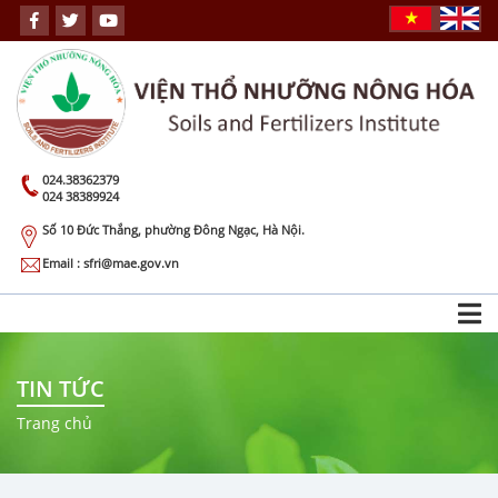
024.38362379
024 38389924
Số 10 Đức Thắng, phường Đông Ngạc, Hà Nội.
Email : sfri@mae.gov.vn
TIN TỨC
Trang chủ