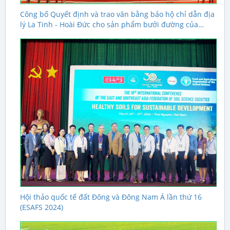
Công bố Quyết định và trao văn bằng bảo hộ chỉ dẫn địa
lý La Tinh - Hoài Đức cho sản phẩm bưởi đường của
huyện Hoài Đức, TP. Hà Nội
Hội thảo quốc tế đất Đông và Đông Nam Á lần thứ 16
(ESAFS 2024)