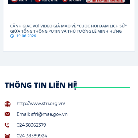
CẢNH GIÁC VỚI VIDEO GIẢ MẠO VỀ "CUỘC HỘI ĐÀM LỊCH SỬ"
GIỮA TỔNG THỐNG PUTIN VÀ THỦ TƯỚNG LÊ MINH HƯNG
19-06-2026
THÔNG TIN LIÊN HỆ
http://www.sfri.org.vn/
Email: sfri@mae.gov.vn
024.38362379
024 38389924