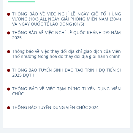
THÔNG BÁO VỀ VIỆC NGHỈ LỄ NGÀY GIỖ TỔ HÙNG
VƯƠNG (10/3 AL), NGÀY GIẢI PHÓNG MIỀN NAM (30/4)
VÀ NGÀY QUỐC TẾ LAO ĐỘNG (01/5)
THÔNG BÁO VỀ VIỆC NGHỈ LỄ QUỐC KHÁNH 2/9 NĂM
2025
Thông báo về việc thay đổi địa chỉ giao dịch của Viện
Thổ nhưỡng Nông hóa do thay đổi địa giới hành chính
THÔNG BÁO TUYỂN SINH ĐÀO TẠO TRÌNH ĐỘ TIẾN SĨ
2025 ĐỢT I
THÔNG BÁO VỀ VIỆC TẠM DỪNG TUYỂN DỤNG VIÊN
CHỨC
THÔNG BÁO TUYỂN DỤNG VIÊN CHỨC 2024