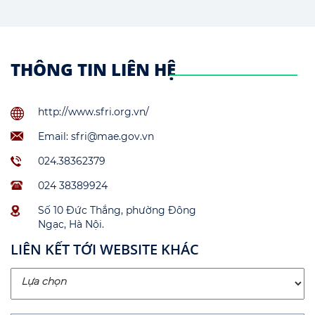
THÔNG TIN LIÊN HỆ
http://www.sfri.org.vn/
Email: sfri@mae.gov.vn
024.38362379
024 38389924
Số 10 Đức Thắng, phường Đông
Ngạc, Hà Nội.
LIÊN KẾT TỚI WEBSITE KHÁC