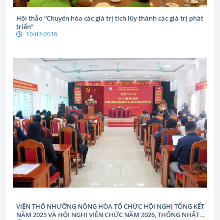
Hội thảo “Chuyển hóa các giá trị tích lũy thành các giá trị phát
triển”
10-03-2016
VIỆN THỔ NHƯỠNG NÔNG HÓA TỔ CHỨC HỘI NGHỊ TỔNG KẾT
NĂM 2025 VÀ HỘI NGHỊ VIÊN CHỨC NĂM 2026, THỐNG NHẤT