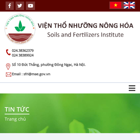
024.38362379
024 38389924
Số 10 Đức Thắng, phường Đông Ngạc, Hà Nội.
Email : sfri@mae.gov.vn
TIN TỨC
Trang chủ