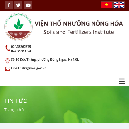
024.38362379
024 38389924
Số 10 Đức Thắng, phường Đông Ngạc, Hà Nội.
Email : sfri@mae.gov.vn
TIN TỨC
Trang chủ