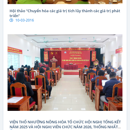
Hội thảo “Chuyển hóa các giá trị tích lũy thành các giá trị phát
triển”
10-03-2016
VIỆN THỔ NHƯỠNG NÔNG HÓA TỔ CHỨC HỘI NGHỊ TỔNG KẾT
NĂM 2025 VÀ HỘI NGHỊ VIÊN CHỨC NĂM 2026, THỐNG NHẤT