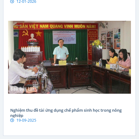
12-01-2026
PHƯƠNG HƯỚNG PHÁT TRIỂN GIAI ĐOẠN MỚI
Nghiệm thu đề tài ứng dụng chế phẩm sinh học trong nông
nghiệp
19-09-2025