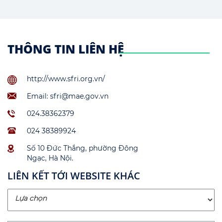
THÔNG TIN LIÊN HỆ
http://www.sfri.org.vn/
Email: sfri@mae.gov.vn
024.38362379
024 38389924
Số 10 Đức Thắng, phường Đông
Ngạc, Hà Nội.
LIÊN KẾT TỚI WEBSITE KHÁC